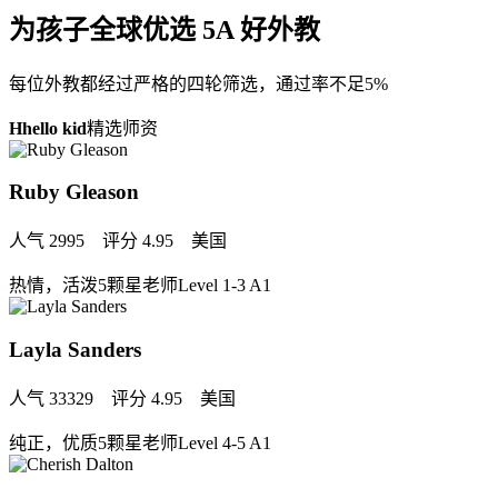
为孩子全球优选
5A
好外教
每位外教都经过严格的四轮筛选，通过率不足5%
H
hello kid
精选师资
Ruby Gleason
人气 2995 评分 4.95 美国
热情，活泼
5颗星老师
Level 1-3 A1
Layla Sanders
人气 33329 评分 4.95 美国
纯正，优质
5颗星老师
Level 4-5 A1