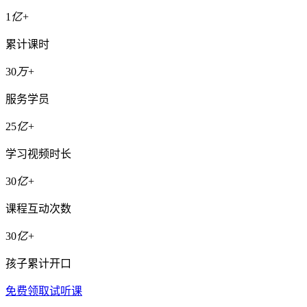
1
亿+
累计课时
30
万+
服务学员
25
亿+
学习视频时长
30
亿+
课程互动次数
30
亿+
孩子累计开口
免费领取试听课